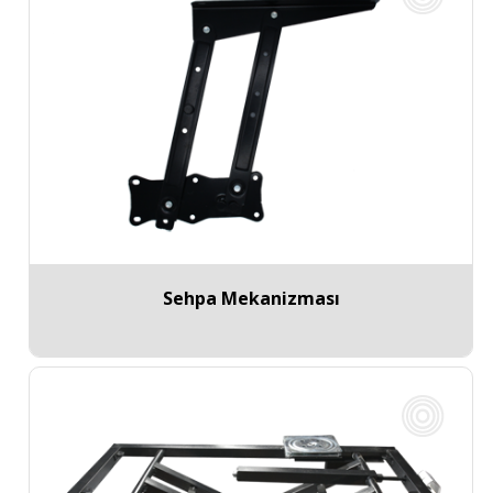
Sehpa Mekanizması