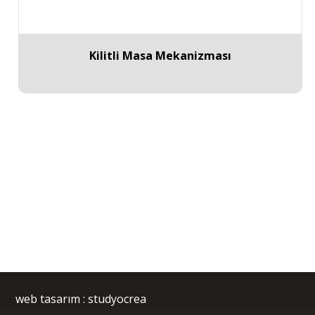
Kilitli Masa Mekanizması
web tasarım :
studyocrea