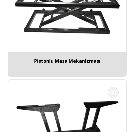
Pistonlu Masa Mekanizması