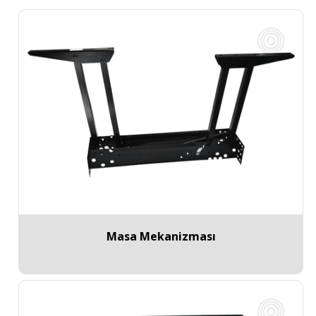
Masa Mekanizması